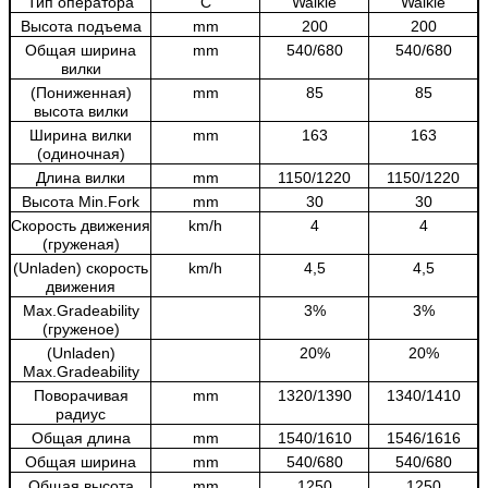
Тип оператора
C
Walkie
Walkie
Высота подъема
mm
200
200
Общая ширина
mm
540/680
540/680
вилки
(Пониженная)
mm
85
85
высота вилки
Ширина вилки
mm
163
163
(одиночная)
Длина вилки
mm
1150/1220
1150/1220
Высота Min.Fork
mm
30
30
Скорость движения
km/h
4
4
(груженая)
(Unladen) скорость
km/h
4,5
4,5
движения
Max.Gradeability
3%
3%
(груженое)
(Unladen)
20%
20%
Max.Gradeability
Поворачивая
mm
1320/1390
1340/1410
радиус
Общая длина
mm
1540/1610
1546/1616
Общая ширина
mm
540/680
540/680
Общая высота
mm
1250
1250