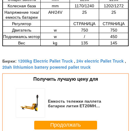
Колесная база
mm
1170/1240
1202/1272
Напряжение тока/
AH/24V
25
25
емкость батареи
Регулятор
СТРАНИЦА
СТРАНИЦА
Двигатель
w
750
750
Поднимаясь мотор
w
/
450
Вес
kg
135
145
1200kg Electric Pallet Truck
24v electric Pallet Truck
Бирки:
,
,
20ah lithiumion battery powered pallet truck
Получить лучшую цену для
Емкость тележки паллета
батареи лития ET20MH
использующая энергию высота
200mm 2 тонн поднимаясь
Продолжать