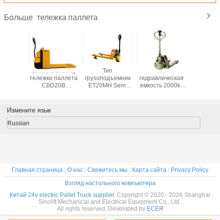
тележка паллета
Больше
ерии NP
Емкость 2000kg
Тип
Тип
SINOL
 емкость
тележки паллета
грузоподъемник
гидравлическая
EPT22S
3000kg
CBD20B
ET20MH Semi
емкость 2000kg
Нержав
аллета
полностью
электрический
ET20MH-P-F
ста
 80mm
электрическая
идя емкости
нержавеющий
Электри
ическую
3000kg тележки
гальванизированный
тележк
Измените язык
паллета
идя тележки
поддонов 
паллета
Russian
Главная страница
|
О нас
|
Свяжитесь мы
|
Карта сайта
|
Privacy Policy
Взгляд настольного компьютера
Китай 24v electric Pallet Truck supplier.
Copyright © 2020 - 2026 Shanghai
Sinolift Mechanical and Electrical Equipment Co., Ltd..
All rights reserved. Developed by
ECER