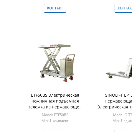
КОНТАКТ
КОНТАК
ETF50BS Электрическая
SINOLIFT EPT
ножничная подъемная
Нержавеюща
тележка из нержавеющей
Электрическая т
стали | Одинарные и
поддонов 2
Model: ETF50BS
Model: ЭП
двойные варианты
Min: 1 комплект
Min: 1 еди