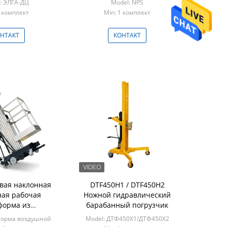
: ЭЛГА-ДЦ
Model: NPS
1 комплект
Min: 1 комплект
НТАКТ
КОНТАКТ
вая наклонная
DTF450H1 / DTF450H2
ая рабочая
Ножной гидравлический
форма из
барабанный погрузчик
вого сплава
форма воздушной
Model: ДТФ450Х1/ДТФ450Х2