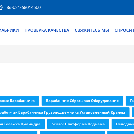
86-021-68014500
ФАБРИКИ
ПРОВЕРКА КАЧЕСТВА
СВЯЖИТЕСЬ МЫ
СПРОСИТ
вание Барабанчика
Барабанчик Сбрасывая Оборудование
Г
работчик Барабанчика Грузоподъемника Установленный Краном
ая Тележка Цилиндра
Scissor Платформа Подъема
Неподви