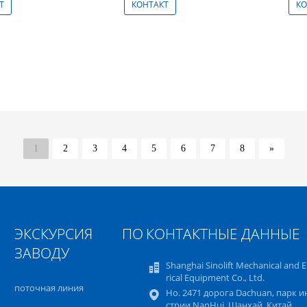
Т
КОНТАКТ
КО
1
2
3
4
5
6
7
8
»
ЭКСКУРСИЯ ПО
КОНТАКТНЫЕ ДАННЫЕ
ЗАВОДУ
Shanghai Sinolift Mechanical and E
rical Equipment Co., Ltd.
поточная линия
Но. 2471 дорога Dachuan, парк и
стрии NanHui, Шанхай, Китай