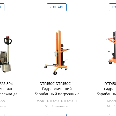
Т
КОНТАКТ
КО
22S 304
DTF450C DTF450C-1
DTF45
я сталь
Гидравлический
гидра
ележка для
барабанный погрузчик с
барабанны
000 кг
весами
системой
Т22С
Model: DTF450C DTF450C-1
Model
ница
Min: 1 комплект
Min: 