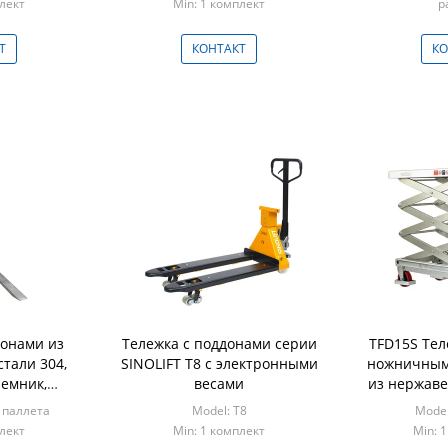
плект
Min: 1 комплект
р
Min: 
Т
КОНТАКТ
КО
донами из
Тележка с поддонами серии
TFD15S Тел
тали 304,
SINOLIFT T8 с электронными
ножничным
емник,
весами
из нержав
 вилочный
сверхмощ
 паллета
Model: T8
Mode
ик
тройной г
плект
Min: 1 комплект
Min: 
подъе