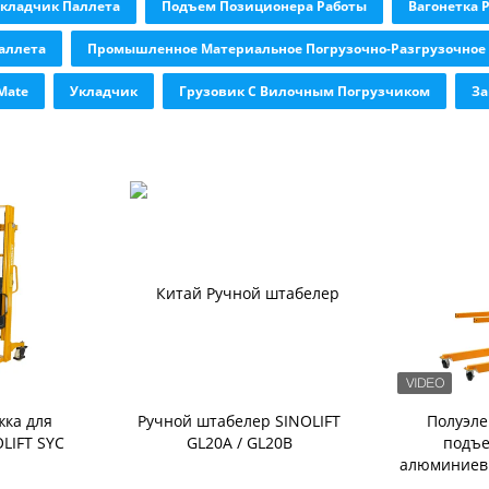
кладчик Паллета
Подъем Позиционера Работы
Вагонетка 
Паллета
Промышленное Материальное Погрузочно-Разгрузочное
Mate
Укладчик
Грузовик С Вилочным Погрузчиком
За
жка для
Ручной штабелер SINOLIFT
Полуэле
LIFT SYC
GL20A / GL20B
подъе
алюминиев
SINOLI