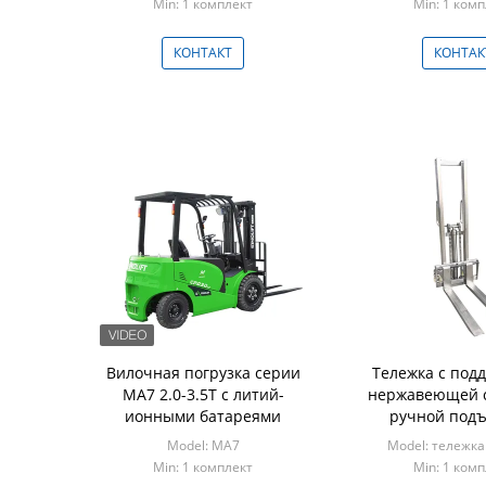
Min: 1 комплект
Min: 1 ком
КОНТАКТ
КОНТАК
Вилочная погрузка серии
Тележка с под
MA7 2.0-3.5T с литий-
нержавеющей с
ионными батареями
ручной подъ
гидравлический
Model: МА7
Model: тележка
погрузч
Min: 1 комплект
Min: 1 ком