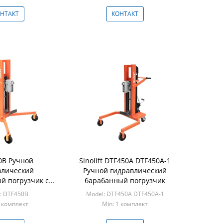
НТАКТ
КОНТАКТ
0B Ручной
Sinolift DTF450A DTF450A-1
влический
Ручной гидравлический
й погрузчик с
барабанный погрузчик
 взвешивания
: DTF450B
Model: DTF450A DTF450A-1
1 комплект
Min: 1 комплект