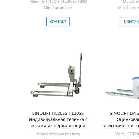
Model: ЕПТ15Q ЕПТ20Q ЕПТ30Q
Model: S
большой емкости
Min: 1 комплект
Min: 1 ком
КОНТАКТ
КОНТАК
SINOLIFT HL20SS HL30SS
SINOLIFT EPT
Индивидуальная тележка с
Оцинкова
весами из нержавеющей
электрическая т
стали и встроенным
повышенной пр
Model: тележка паллета
Model: ЕПТ20
принтером