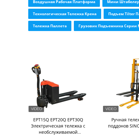
Воздушная Рабочая Платформа
Мини Штабелеу
Технологическая Тележка Крена
Подъем Tilter 
Тележка Паллета
Грузовик Подъемника Серии 
EPT15Q EPT20Q EPT30Q
Ручная теле
Электрическая тележка с
поддонов SINO
необслуживаемой
аккумуляторной батареей