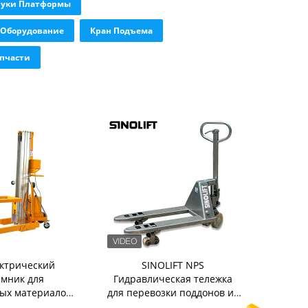
Руки Платформы
 Оборудование
Кран Подъема
пчасти
ктрический
SINOLIFT NPS
мник для
Гидравлическая тележка
ых материалов
для перевозки поддонов из
FT ELGA-DC
нержавеющей стали