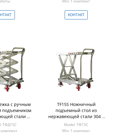
аботы
Min: 1 комплект
1 комплект
НТАКТ
КОНТАКТ
ежка с ручным
TF15S Ножничный
 подъемником
подъемный стол из
еющей стали —
нержавеющей стали 304 |
ный двойной/
Ручная гидравлическая
l: ТФД15С
Model: ТФ15С
идравлический
тележка
1 комплект
Min: 1 комплект
мный стол