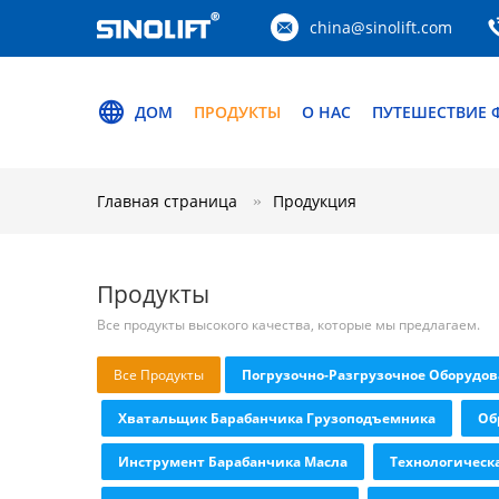
china@sinolift.com
ДОМ
ПРОДУКТЫ
О НАС
ПУТЕШЕСТВИЕ 
Главная страница
Продукция
Продукты
Все продукты высокого качества, которые мы предлагаем.
Все Продукты
Погрузочно-Разгрузочное Оборудо
Хватальщик Барабанчика Грузоподъемника
Об
Инструмент Барабанчика Масла
Технологическ