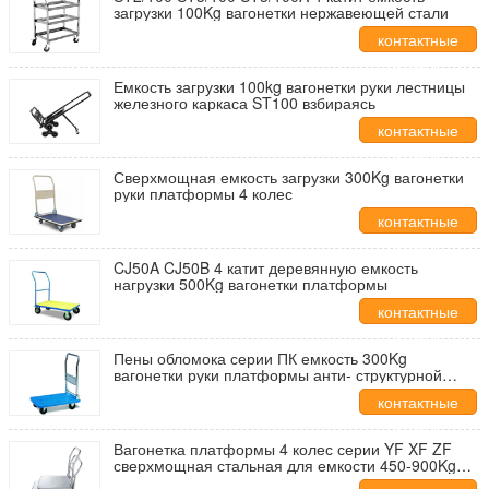
загрузки 100Kg вагонетки нержавеющей стали
контактные
данные
Емкость загрузки 100kg вагонетки руки лестницы
железного каркаса ST100 взбираясь
контактные
данные
Сверхмощная емкость загрузки 300Kg вагонетки
руки платформы 4 колес
контактные
данные
CJ50A CJ50B 4 катит деревянную емкость
нагрузки 500Kg вагонетки платформы
контактные
данные
Пены обломока серии ПК емкость 300Kg
вагонетки руки платформы анти- структурной
пластиковая
контактные
данные
Вагонетка платформы 4 колес серии YF XF ZF
сверхмощная стальная для емкости 450-900Kg
супермаркета