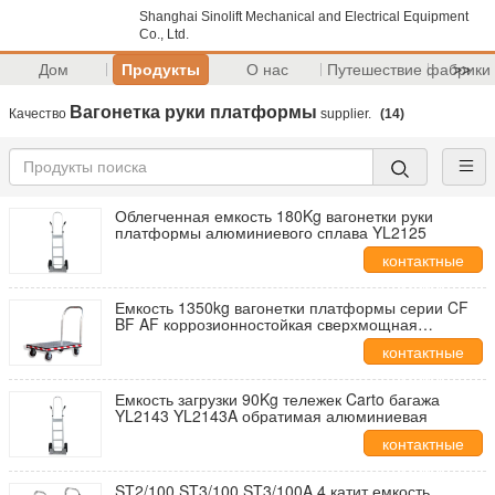
Shanghai Sinolift Mechanical and Electrical Equipment
Co., Ltd.
Дом
Продукты
О нас
Путешествие фабрики
>>
Вагонетка руки платформы
Качество
supplier.
(14)
Облегченная емкость 180Kg вагонетки руки
платформы алюминиевого сплава YL2125
контактные
данные
Емкость 1350kg вагонетки платформы серии CF
BF AF коррозионностойкая сверхмощная
алюминиевая
контактные
данные
Емкость загрузки 90Kg тележек Carto багажа
YL2143 YL2143A обратимая алюминиевая
контактные
данные
ST2/100 ST3/100 ST3/100A 4 катит емкость