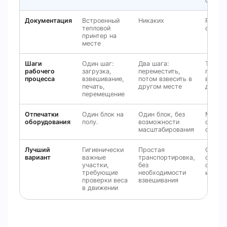
отмыв
Документация
Встроенный
Никаких
Ручная
тепловой
отдель
принтер на
месте
Шаги
Один шаг:
Два шага:
Три ша
рабочего
загрузка,
переместить,
перем
процесса
взвешивание,
потом взвесить в
взвеши
печать,
другом месте
докуме
перемещение
Отпечатки
Один блок на
Один блок, без
Много
оборудования
полу.
возможности
отдел
масштабирования
станци
Лучший
Гигиенически
Простая
Объем
вариант
важные
транспортировка,
с
участки,
без
специа
требующие
необходимости
инфра
проверки веса
взвешивания
в движении