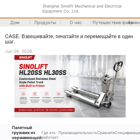
Shanghai Sinolift Mechanical and Electrical
Equipment Co., Ltd.
Дом
Продукты
О нас
Путешествие фабрик
>>
CASE. Взвешивайте, печатайте и перемещайте в один
шаг.
Jun 26, 2026
Палетный
грузовик из
Где это
Производительность
Сравните
Спецификаци
нержавеющей
работает