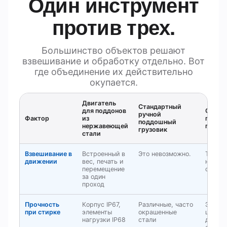
Один инструмент
против трех.
Большинство объектов решают
взвешивание и обработку отдельно. Вот
где объединение их действительно
окупается.
Двигатель
Стандартный
для поддонов
Отдел
ручной
Фактор
из
платфо
поддошный
нержавеющей
погруз
грузовик
стали
Взвешивание в
Встроенный в
Это невозможно.
Требуе
движении
вес, печать и
на отд
перемещение
станци
за один
проход
Прочность
Корпус IP67,
Различные, часто
Электр
при стирке
элементы
окрашенные
шкалы
нагрузки IP68
стали
допуск