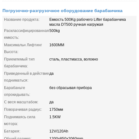
Погрузочно-разгрузочное оборудование барабанчика
Название продукта:
Емкость 500Kg рабочего Lifter барабанчика
масла DT500 ручная нагружая
Расклассифицированная
500kg
емкость:
Максимальн Лифтинг
1600ММ
Высота:
Приемлемый тип
сталь, пластмасса, волокно
барабанчика:
Приведенный в действие
да
подниматься:
Барабаньте
без сбрасывая прибора
опрокидывать:
С веся масштабом:
да
Поворачивая радиус:
1750мм
Поднимаясь сила
1.5KW
мотора:
Батарея:
12V/120Ah
Общий размер:
1200x850x2060mm