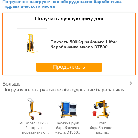
Погрузочно-разгрузочное оборудование барабанчика
гидравлического масла
Получить лучшую цену для
Емкость 500Kg рабочего Lifter
барабанчика масла DT500
ручная нагружая
Продолжать
Больше
Погрузочно-разгрузочное оборудование барабанчика
тер
PU колес DT250
Тележка руки
Lifter
Порт
анчика
3 покрыл
барабанчика
барабанчика
бараба
Y350B-2
портативную
масла DT300A
масла
руки DY
ствующий
тележку
гидравлическая
штабелеукладчика
использ