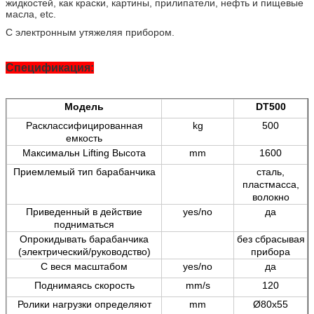
жидкостей, как краски, картины, прилипатели, нефть и пищевые
масла, etc.
С электронным утяжеляя прибором.
Спецификация:
Модель
DT500
Расклассифицированная
kg
500
емкость
Максимальн Lifting Высота
mm
1600
Приемлемый тип барабанчика
сталь,
пластмасса,
волокно
Приведенный в действие
yes/no
да
подниматься
Опрокидывать барабанчика
без сбрасывая
(электрический/руководство)
прибора
С веся масштабом
yes/no
да
Поднимаясь скорость
mm/s
120
Ролики нагрузки определяют
mm
Ø80x55