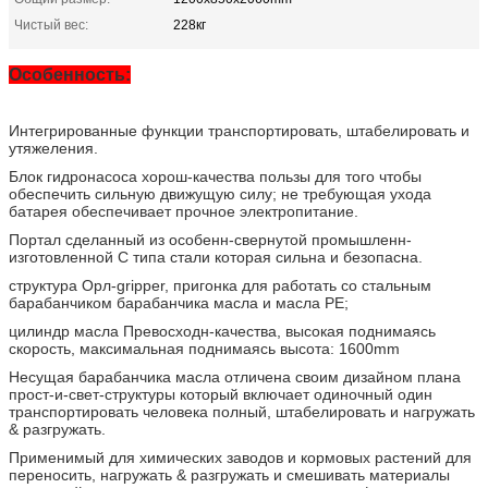
Чистый вес:
228кг
Особенность:
Интегрированные функции транспортировать, штабелировать и
утяжеления.
Блок гидронасоса хорош-качества пользы для того чтобы
обеспечить сильную движущую силу; не требующая ухода
батарея обеспечивает прочное электропитание.
Портал сделанный из особенн-свернутой промышленн-
изготовленной C типа стали которая сильна и безопасна.
структура Орл-gripper, пригонка для работать со стальным
барабанчиком барабанчика масла и масла PE;
цилиндр масла Превосходн-качества, высокая поднимаясь
скорость, максимальная поднимаясь высота: 1600mm
Несущая барабанчика масла отличена своим дизайном плана
прост-и-свет-структуры который включает одиночный один
транспортировать человека полный, штабелировать и нагружать
& разгружать.
Применимый для химических заводов и кормовых растений для
переносить, нагружать & разгружать и смешивать материалы