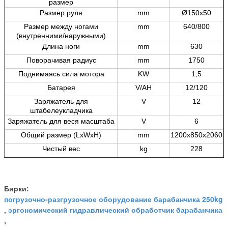
размер
Размер руля
mm
Ø150x50
Размер между ногами
mm
640/800
(внутренними/наружными)
Длина ноги
mm
630
Поворачивая радиус
mm
1750
Поднимаясь сила мотора
KW
1,5
Батарея
V/AH
12/120
Заряжатель для
V
12
штабелеукладчика
Заряжатель для веся масштаба
V
6
Общий размер (LxWxH)
mm
1200x850x2060
Чистый вес
kg
228
Бирки:
погрузочно-разгрузочное оборудование барабанчика 250kg
эргономический гидравлический обработчик барабанчика
,
,