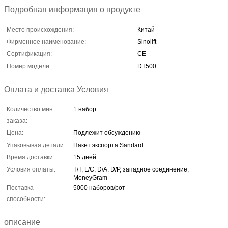
Подробная информация о продукте
Место происхождения:
Китай
Фирменное наименование:
Sinolift
Сертификация:
CE
Номер модели:
DT500
Оплата и доставка Условия
Количество мин
1 набор
заказа:
Цена:
Подлежит обсуждению
Упаковывая детали:
Пакет экспорта Sandard
Время доставки:
15 дней
Условия оплаты:
T/T, L/C, D/A, D/P, западное соединение,
MoneyGram
Поставка
5000 наборов/рот
способности:
описание