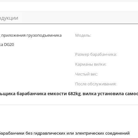
одукции
kg приложения грузоподъемника
Модель:
ка DG20
Размер барабанчика:
Карманы вилки:
Чистый вес:
После обслуживания:
ьщика барабанчика емкости 682kg
вилка установила само
,
арабанчики без гидравлических или электрических соединений