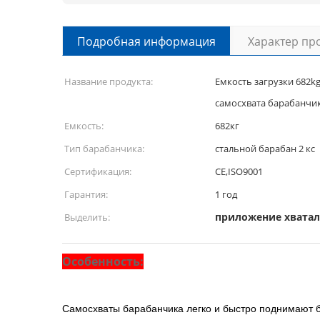
Подробная информация
Характер пр
Название продукта:
Емкость загрузки 682
самосхвата барабанчи
Емкость:
682кг
Тип барабанчика:
стальной барабан 2 кс
Сертификация:
CE,ISO9001
Гарантия:
1 год
приложение хватал
Выделить:
Особенность:
Самосхваты барабанчика легко и быстро поднимают б