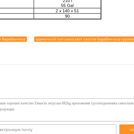
210 l
55 Gal
2 x 140 x 51
90
к барабанчика
одиночный тип самосхват сжатия барабанчика грузо
к