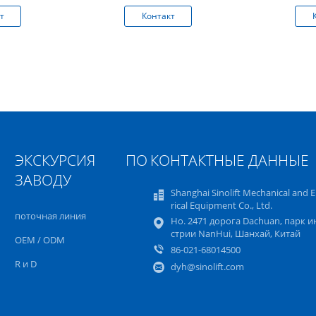
енная
т
Контакт
ом двойная
ЭКСКУРСИЯ ПО
КОНТАКТНЫЕ ДАННЫЕ
ЗАВОДУ
Shanghai Sinolift Mechanical and E
rical Equipment Co., Ltd.
поточная линия
Но. 2471 дорога Dachuan, парк и
стрии NanHui, Шанхай, Китай
OEM / ODM
86-021-68014500
R и D
dyh@sinolift.com