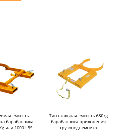
уемая емкость
Тип стальная емкость 680kg
DG850 Стан
ка барабанчика
барабанчика приложения
двумя ств
Kg или 1000 LBS
грузоподъемника
звена с 
самосхвата барабанчика
ав