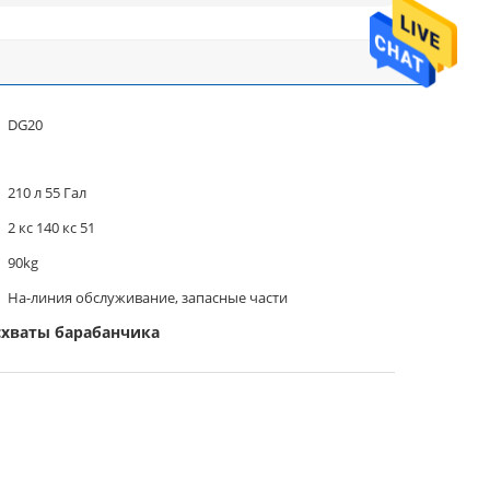
DG20
210 л 55 Гал
2 кс 140 кс 51
90kg
На-линия обслуживание, запасные части
схваты барабанчика