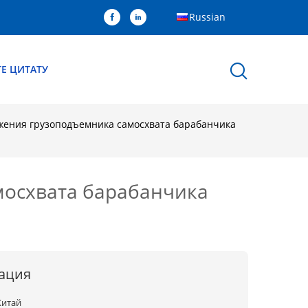
Russian
Е ЦИТАТУ
ожения грузоподъемника самосхвата барабанчика
мосхвата барабанчика
ация
Китай