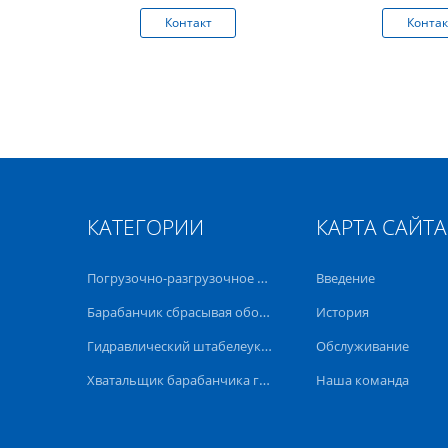
0
установл
кт
Контакт
Контак
грузоподъемник
КАТЕГОРИИ
КАРТА САЙТА
Погрузочно-разгрузочное оборудование барабанчика
Введение
Барабанчик сбрасывая оборудование
История
Гидравлический штабелеукладчик барабанчика
Обслуживание
Хватальщик барабанчика грузоподъемника
Наша команда