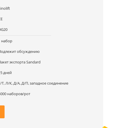
inolift
CE
DG20
1 набор
Подлежит обсуждению
Пакет экспорта Sandard
15 дней
Т/Т, Л/К, Д/А, Д/П, западное соединение
5000 наборов/рот