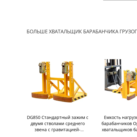
БОЛЬШЕ ХВАТАЛЬЩИК БАРАБАНЧИКА ГРУЗ
мкость 680kg
DG850 Стандартный зажим с
Емкость нагруз
приложения
двумя стволами среднего
барабанчиков О
емника
звена с гравитацией-
хватальщиков б
арабанчика
автолоком
Резин-пояса