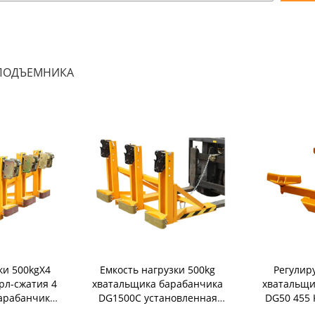
ОПОДЪЕМНИКА
ки 500kgX4
Емкость нагрузки 500kg
Регулир
рл-сжатия 4
хватальщика барабанчика
хватальщи
арабанчика
DG1500C установленная
DG50 455 
 DG2000B
грузоподъемником X3