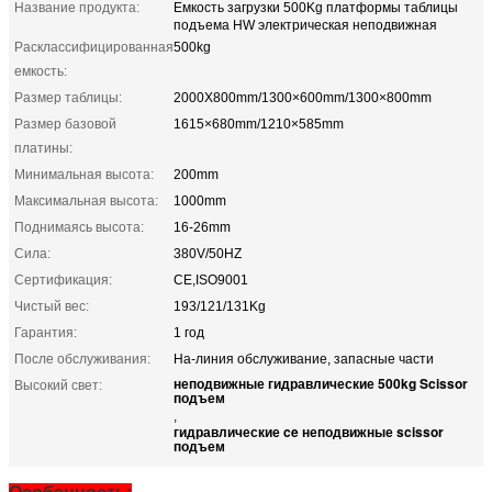
Название продукта:
Емкость загрузки 500Kg платформы таблицы
подъема HW электрическая неподвижная
Расклассифицированная
500kg
емкость:
Размер таблицы:
2000X800mm/1300×600mm/1300×800mm
Размер базовой
1615×680mm/1210×585mm
платины:
Минимальная высота:
200mm
Максимальная высота:
1000mm
Поднимаясь высота:
16-26mm
Сила:
380V/50HZ
Сертификация:
CE,ISO9001
Чистый вес:
193/121/131Kg
Гарантия:
1 год
После обслуживания:
На-линия обслуживание, запасные части
неподвижные гидравлические 500kg Scissor
Высокий свет:
подъем
,
гидравлические ce неподвижные scissor
подъем