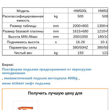
Модель
HW500L
HW501
Расклассифицированная
kg
500
500
емкость
Размер таблицы
mm
2000×800
1300×6
Размер базовой платины
mm
1615×680
1210×5
Высота MIN./Макс
mm
200/1000
180/10
Поднимаясь высота
s
16-26
10-15
Параметры силы
380/50HZ
380/50
Чистый вес
kg
193
121
Бирки:
Платформа подъема предохранения от перегрузки
неподвижная
пневматический подъем мотоцикла 400kg
,
,
мини scissor лифт подъема
Получить лучшую цену для