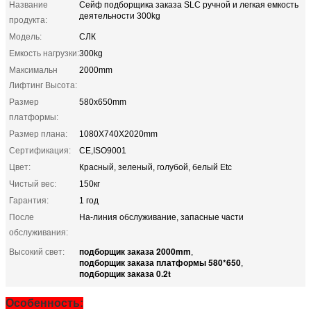
Название
Сейф подборщика заказа SLC ручной и легкая емкость
деятельности 300kg
продукта:
Модель:
СЛК
Емкость нагрузки:
300kg
Максимальн
2000mm
Лифтинг Высота:
Размер
580x650mm
платформы:
Размер плана:
1080X740X2020mm
Сертификация:
CE,ISO9001
Цвет:
Красный, зеленый, голубой, белый Etc
Чистый вес:
150кг
Гарантия:
1 год
После
На-линия обслуживание, запасные части
обслуживания:
подборщик заказа 2000mm
Высокий свет:
,
подборщик заказа платформы 580*650
,
подборщик заказа 0.2t
Особенность: