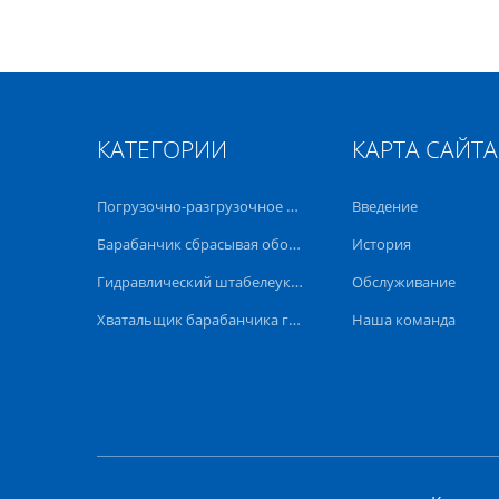
КАТЕГОРИИ
КАРТА САЙТА
Погрузочно-разгрузочное оборудование барабанчика
Введение
Барабанчик сбрасывая оборудование
История
Гидравлический штабелеукладчик барабанчика
Обслуживание
Хватальщик барабанчика грузоподъемника
Наша команда