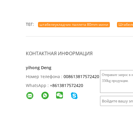
ТЕГ:
штабелеукладчик паллета 80mm мини
Штабеле
КОНТАКТНАЯ ИНФОРМАЦИЯ
yihong Deng
Номер телефона :
008613817572420
WhatsApp :
+
8613817572420