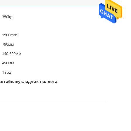
350kg
1500mm
790мм
140-620мм
490мм
1 год
 штабелеукладчик паллета
,