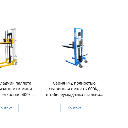
ладчик паллета
Серия PFZ полностью
Мини шта
бязанности мини
сваренная емкость 600Kg
ворота с б
 емкостью 400kg
штабелеукладчика стальной
запирая е
атформы
обязанности света
конструкции
Контакт
Контакт
К
гидравлическая