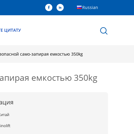
Russian
Е ЦИТАТУ
зопасной само-запирая емкостью 350kg
запирая емкостью 350kg
ация
Китай
inolift