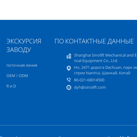
ЭКСКУРСИЯ ПО
КОНТАКТНЫЕ ДАННЫЕ
ЗАВОДУ
Shanghai Sinolift Mechanical and E
rical Equipment Co., Ltd.
поточная линия
Но. 2471 дорога Dachuan, парк и
стрии NanHui, Шанхай, Китай
OEM / ODM
86-021-68014500
R и D
dyh@sinolift.com