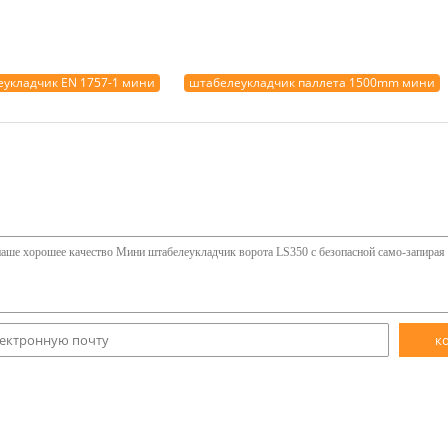
укладчик EN 1757-1 мини
штабелеукладчик паллета 1500mm мини
к