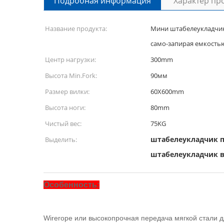
Подробная информация
Характер пр
Название продукта:
Мини штабелеукладчик 
само-запирая емкость
Центр нагрузки:
300mm
Высота Min.Fork:
90мм
Размер вилки:
60X600mm
Высота ноги:
80mm
Чистый вес:
75KG
штабелеукладчик 
Выделить:
штабелеукладчик 
Особенность:
Wirerope или высокопрочная передача мягкой стали д