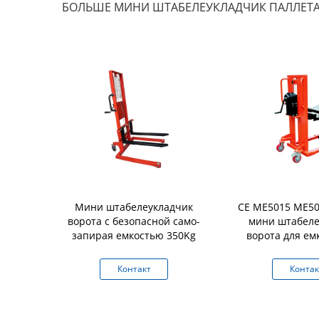
БОЛЬШЕ МИНИ ШТАБЕЛЕУКЛАДЧИК ПАЛЛЕТ
олностью
Мини штабелеукладчик
CE ME5015 ME50
ость 600Kg
ворота с безопасной само-
мини штабеле
ка стальной
запирая емкостью 350Kg
ворота для ем
и света
500kg полигр
кции
промышлен
кт
Контакт
Контак
ческая