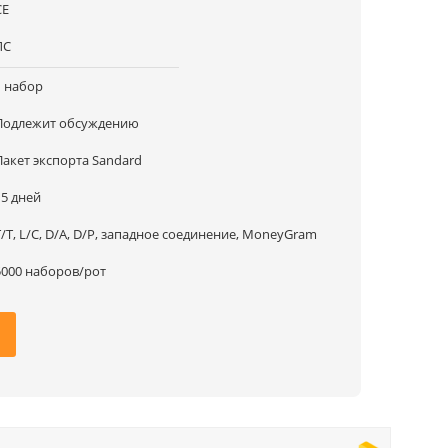
CE
ЛС
1 набор
Подлежит обсуждению
Пакет экспорта Sandard
15 дней
T/T, L/C, D/A, D/P, западное соединение, MoneyGram
5000 наборов/рот