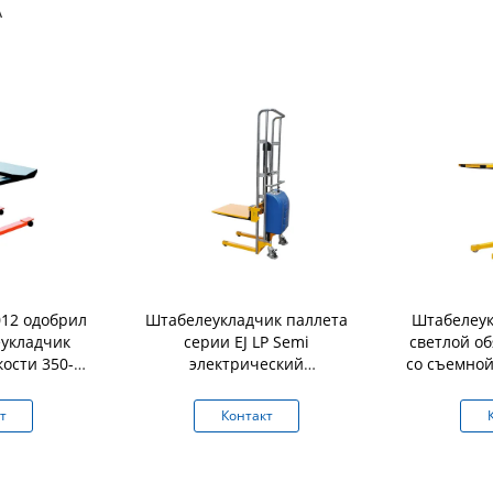
А
12 одобрил
Штабелеукладчик паллета
Штабелеук
укладчик
серии EJ LP Semi
светлой о
кости 350-
электрический
со съемной
афической
гидравлический с емкостью
пл
ности
400Kg платформы
т
Контакт