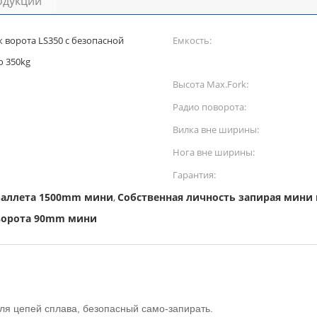
одукции
ворота LS350 с безопасной
Емкость:
ю 350kg
Высота Max.Fork:
Радио поворота:
Вилка вне ширины:
Нога вне ширины:
Гарантия:
паллета 1500mm мини
Собственная личность запирая мини
,
ворота 90mm мини
ля цепей сплава, безопасный само-запирать.