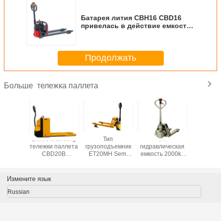
Батарея лития CBH16 CBD16
привелась в действие емкость
загрузки 1600kg тележки
паллета
Продолжать
тележка паллета
Больше
ерии NP
Емкость 2000kg
Тип
Тип
SINOL
 емкость
тележки паллета
грузоподъемник
гидравлическая
EPT22S
3000kg
CBD20B
ET20MH Semi
емкость 2000kg
Нержав
аллета
полностью
электрический
ET20MH-P-F
ста
 80mm
электрическая
идя емкости
нержавеющий
Электри
ическую
3000kg тележки
гальванизированный
тележк
Измените язык
паллета
идя тележки
поддонов 
паллета
Russian