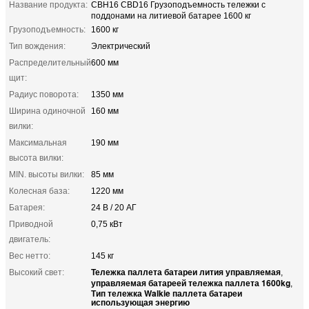
Название продукта:
CBH16 CBD16 Грузоподъемность тележки с
поддонами на литиевой батарее 1600 кг
Грузоподъемность:
1600 кг
Тип вождения:
Электрический
Распределительный
600 мм
щит:
Радиус поворота:
1350 мм
Ширина одиночной
160 мм
вилки:
Максимальная
190 мм
высота вилки:
MIN. высоты вилки:
85 мм
Колесная база:
1220 мм
Батарея:
24 В / 20 АГ
Приводной
0,75 кВт
двигатель:
Вес нетто:
145 кг
Тележка паллета батареи лития управляемая
Высокий свет:
,
управляемая батареей тележка паллета 1600kg
,
Тип тележка Walkie паллета батареи
использующая энергию