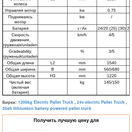
колеса
Управляя мотор
kw
0,75
Поднимаясь
kw
/
мотор
Батарея
Ах
24/20 (25) (30)
24
v /
Скорость
km/h
4/5
движения,
груженая/unladen
Gradeability,
%
3/5
груженый/unladen
Общая длина
L2
mm
1540
Общая ширина
B
mm
560/680
Общая высота
H3
mm
1220
Чистый вес
kg
145/150
(включая
батарея)
1200kg Electric Pallet Truck
24v electric Pallet Truck
Бирки:
,
,
20ah lithiumion battery powered pallet truck
Получить лучшую цену для