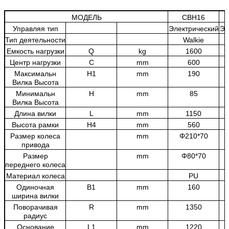
МОДЕЛЬ
CBH16
Управляя тип
Электрический
Эл
Тип деятельности
Walkie
Емкость нагрузки
Q
kg
1600
Центр нагрузки
C
mm
600
Максимальн
H1
mm
190
Вилка Высота
Минимальн
H
mm
85
Вилка Высота
Длина вилки
L
mm
1150
Высота рамки
H4
mm
560
Размер колеса
mm
Φ
210*70
привода
Размер
mm
Φ
80*70
переднего колеса
Материал колеса
PU
Одиночная
B1
mm
160
ширина вилки
Поворачивая
R
mm
1350
радиус
Основание
L1
mm
1220