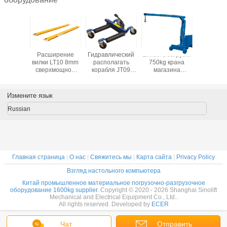
рия
Расширение
Гидравлический
Емкость загрузки
Емкость з
ический
вилки LT10 8mm
располагать
750kg крана
300
 HM с
сверхмощное
корабля JT09
магазина
платф
 тонны
высокопрочное
поднимает
SCB550 SCB750
обслужи
кости 5
поднимаясь
ручная
NK30A 
емкость
компенсированная
NK30C Fo
Измените язык
домкратом
700Kg
Russian
Главная страница
|
О нас
|
Свяжитесь мы
|
Карта сайта
|
Privacy Policy
Взгляд настольного компьютера
Китай промышленное материальное погрузочно-разгрузочное
оборудование 1600kg supplier.
Copyright © 2020 - 2026 Shanghai Sinolift
Mechanical and Electrical Equipment Co., Ltd..
All rights reserved. Developed by
ECER
Чат
Отправить