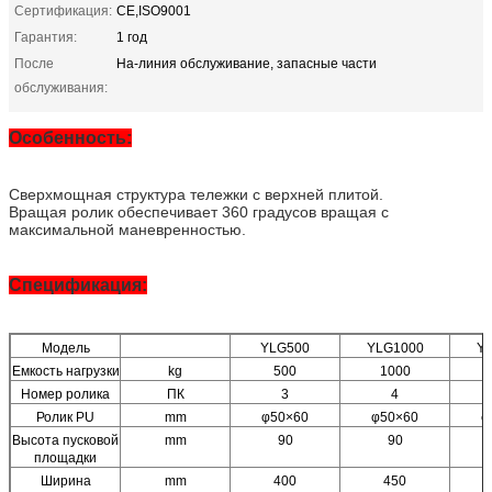
Сертификация:
CE,ISO9001
Гарантия:
1 год
После
На-линия обслуживание, запасные части
обслуживания:
Особенность:
Сверхмощная структура тележки с верхней плитой.
Вращая ролик обеспечивает 360 градусов вращая с
максимальной маневренностью.
Спецификация:
Модель
YLG500
YLG1000
Y
Емкость нагрузки
kg
500
1000
Номер ролика
ПК
3
4
Ролик PU
mm
φ50×60
φ50×60
φ
Высота пусковой
mm
90
90
площадки
Ширина
mm
400
450