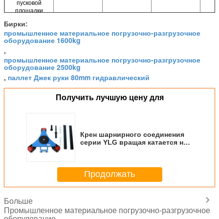
пусковой
площадки
Глубина
mm
410
510
Бирки:
пусковой
промышленное материальное погрузочно-разгрузочное
площадки
оборудование 1600kg
Диаметр
mm
150
150
,
пусковой
промышленное материальное погрузочно-разгрузочное
площадки
оборудование 2500kg
Чистый вес
kg
13
17
паллет Джек руки 80mm гидравлический
,
Получить лучшую цену для
Крен шарнирного соединения
серии YLG вращая катается на
коньках емкость нагружая
500Kg-4000kg
Продолжать
Больше
Промышленное материальное погрузочно-разгрузочное
оборудование