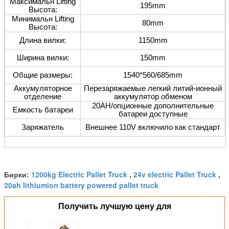
Максимальн Lifting
195mm
Высота:
Минимальн Lifting
80mm
Высота:
Длина вилки:
1150mm
Ширина вилки:
150mm
Общие размеры:
1540*560/685mm
Аккумуляторное
Перезаряжаемые легкий литий-ионный
отделение
аккумулятор обменом
20AH/опционные дополнительные
Емкость батареи
батареи доступные
Заряжатель
Внешнее 110V включило как стандарт
1200kg Electric Pallet Truck
24v electric Pallet Truck
Бирки:
,
,
20ah lithiumion battery powered pallet truck
Получить лучшую цену для