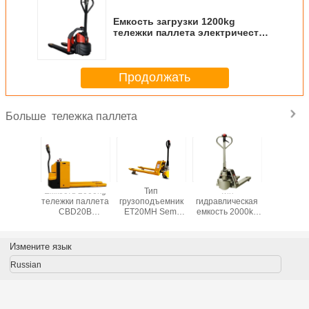
Емкость загрузки 1200kg
тележки паллета электричества
EPT12-EZ мини
Продолжать
тележка паллета
Больше
ерии NP
Емкость 2000kg
Тип
Тип
SINOL
 емкость
тележки паллета
грузоподъемник
гидравлическая
EPT22S
3000kg
CBD20B
ET20MH Semi
емкость 2000kg
Нержав
аллета
полностью
электрический
ET20MH-P-F
ста
 80mm
электрическая
идя емкости
нержавеющий
Электри
ическую
3000kg тележки
гальванизированный
тележк
Измените язык
паллета
идя тележки
поддонов 
паллета
Russian