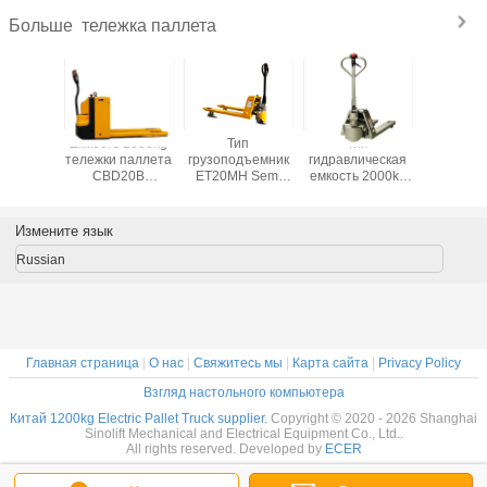
тележка паллета
Больше
ерии NP
Емкость 2000kg
Тип
Тип
SINOL
 емкость
тележки паллета
грузоподъемник
гидравлическая
EPT22S
3000kg
CBD20B
ET20MH Semi
емкость 2000kg
Нержав
аллета
полностью
электрический
ET20MH-P-F
ста
 80mm
электрическая
идя емкости
нержавеющий
Электри
ическую
3000kg тележки
гальванизированный
тележк
Измените язык
паллета
идя тележки
поддонов 
паллета
Russian
Главная страница
|
О нас
|
Свяжитесь мы
|
Карта сайта
|
Privacy Policy
Взгляд настольного компьютера
Китай 1200kg Electric Pallet Truck supplier.
Copyright © 2020 - 2026 Shanghai
Sinolift Mechanical and Electrical Equipment Co., Ltd..
All rights reserved. Developed by
ECER