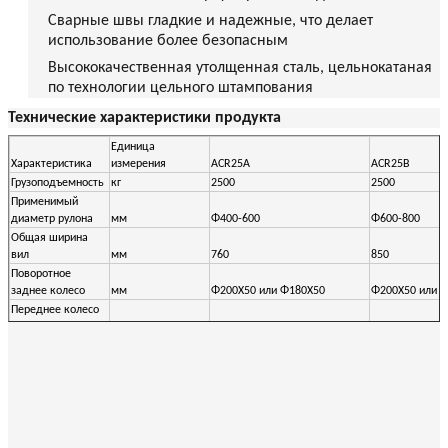
Сварные швы гладкие и надежные, что делает
использование более безопасным
Высококачественная утолщенная сталь, цельнокатаная
по технологии цельного штампования
Технические характеристики продукта
Единица
Характеристика
измерения
ACR25A
ACR25B
Грузоподъемность
кг
2500
2500
Применимый
диаметр рулона
мм
Φ400-600
Φ600-800
Общая ширина
вил
мм
760
850
Поворотное
заднее колесо
мм
Φ200X50 или Φ180X50
Φ200X50 или 
Переднее колесо
нагрузки
(одиночное)
мм
Φ78X100
Φ78X100
Переднее колесо
нагрузки
(двойное)
мм
Φ78X70
Φ78X70
800/900/1000/1100/1150/1220
800/900/1000/
Общая длина вил
мм
- Макс. 1500
- Макс. 1500