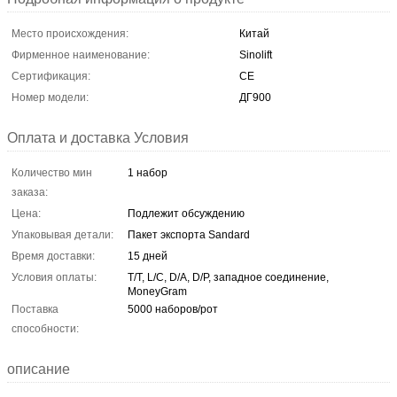
Место происхождения:
Китай
Фирменное наименование:
Sinolift
Сертификация:
CE
Номер модели:
ДГ900
Оплата и доставка Условия
Количество мин
1 набор
заказа:
Цена:
Подлежит обсуждению
Упаковывая детали:
Пакет экспорта Sandard
Время доставки:
15 дней
Условия оплаты:
T/T, L/C, D/A, D/P, западное соединение,
MoneyGram
Поставка
5000 наборов/рот
способности:
описание