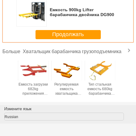
Емкость 900kg Lifter
барабанчика двойника DG900
Продолжать
Хватальщик барабанчика грузоподъемника
Больше
нагрузки
Емкость загрузки
Регулируемая
Тип стальная
DG8
0kg
682kg
емкость
емкость 680kg
Станда
льщика
приложения
хватальщика
барабанчика
зажим с
анчика
грузоподъемника
барабанчика
приложения
ствол
500C
самосхвата
DG50 455 Kg или
грузоподъемника
среднего 
вленная
барабанчика
1000 LBS
самосхвата
гравита
Измените язык
дъемником
DG20
барабанчика
автол
3
DG10
Russian