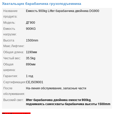
Хватальщик барабанчика грузоподъемника
Название
Емкость 900kg Lifter барабанчика двойника DG900
продукта:
Модель:
ДГ900
Емкость
900KG
нагрузки:
Высота
1500mm
Макс.Лифтинг:
Общая длина:
1190мм
Чистый вес:
35.5kg
Общая
890мм
ширина:
Гарантия:
1 год
Сертификация:
CE,ISO9001
После
На-линия обслуживание, запасные части
обслуживания:
lifter барабанчика двойника емкости 900kg
Высокий свет:
,
поднимаясь самосхваты барабанчика высоты 1500mm