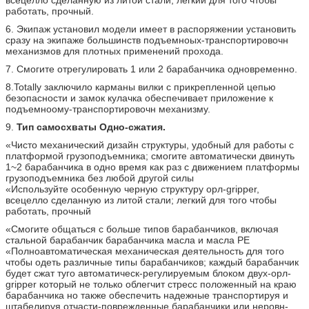
работать, прочный.
6. Экипаж установил модели имеет в распоряжении установить
сразу на экипаже большинств подъемноых-транспортировочн
механизмов для плотных применений прохода.
7. Смогите отрегулировать 1 или 2 барабанчика одновременно.
8.Totally заключило карманы вилки с прикрепленной цепью
безопасности и замок кулачка обеспечивает приложение к
подъемноому-транспортировочн механизму.
9.
Тип самосхваты Одно-сжатия.
«Чисто механический дизайн структуры, удобный для работы с
платформой грузоподъемника; смогите автоматически двинуть
1~2 барабанчика в одно время как раз с движением платформы
грузоподъемника без любой другой силы
«Используйте особенную черную структуру орл-gripper,
всецелло сделанную из литой стали; легкий для того чтобы
работать, прочный
«Смогите общаться с больше типов барабанчиков, включая
стальной барабанчик барабанчика масла и масла PE
«Полноавтоматическая механическая деятельность для того
чтобы одеть различные типы барабанчиков; каждый барабанчик
будет сжат туго автоматическ-регулируемым блоком двух-орл-
gripper который не только облегчит стресс положенный на краю
барабанчика но также обеспечить надежные транспортируя и
штабелируя отчасти-поврежденные барабанчики или неровн-