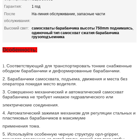
Гарантия:
1 год
После
На-линия обслуживание, запасные части
обслуживания:
самосхваты барабанчика высоты 750mm поднимаясь
Высокий свет:
,
одиночный тип самосхват сжатия барабанчика
грузоподъемника
Особенность:
Соответствующий для транспортировать тонкие снабженные
1.
ободком барабанчики и деформированные барабанчики.
2. Барабанчики самосхвата, подъема, движения и места без
оператора покидая место водителя.
3. Совершенно механический и автоматический самосхват
барабанчика не требует никакое гидравлического или
электрические соединения.
4. Автоматический зажимая механизм для регуляции стальных и
пластиковых барабанчиков в максимуме
применения тома.
5. Используйте особенную черную структуру орл-gripper,
всецелло сделанную из литой стали; легкий для того чтобы