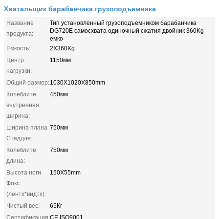
Хватальщик барабанчика грузоподъемника
Название
Тип установленный грузоподъемником барабанчика
DG720E самосхвата одиночный сжатия двойник 360Kg
продукта:
емко
Емкость:
2X360Kg
Центр
1150мм
нагрузки:
Общий размер:
1030X1020X850mm
Колеблите
450мм
внутренняя
ширина:
Ширина плана
750мм
Стаддле:
Колеблите
750мм
длина:
Высота ноги
150X55mm
Фокс
(лентх*видтх):
Чистый вес:
65Кг
Сертификация:
CE,ISO9001