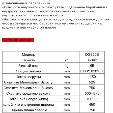
установленные барабанчики
«Включите нагружать или разгружать содержание барабанчика
внутри ограниченного космоса как контейнер; массивно
улучшите на использовании космоса
«Автоматическ-замок установлен для соединяясь вилок для того
чтобы убеждаться что барабанчики не сместят когда они на
градиенте или ухабистой дороге
Спецификация:
Модель
DG720E
Емкость
kg
360X2
Чистый вес
kg
65
Общий размер
mm
1030*1020*850
Центр нагрузки
mm
1150
Схватите Минимальн Высоту
mm
525
Схватите Максимальн Высоту
mm
750
Схватите среднюю высоту
mm
600--675
Нога Foks (length*width)
mm
150*55
Колеблите внутренняя ширина
mm
450
Ширина плана Staddle
mm
750