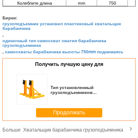
Колеблите длина
mm
750
Бирки:
грузоподъемник установил пластиковый хватальщик
барабанчика
,
одиночный тип самосхват сжатия барабанчика
грузоподъемника
самосхваты барабанчика высоты 750mm поднимаясь
,
Получить лучшую цену для
Тип установленный
грузоподъемником
барабанчика DG720E
самосхвата одиночный сжатия
двойник 360Kg емкости
Продолжать
нагрузки хватальщика
барабанчика высоты 750mm
самосхвата поднимаясь
Хватальщик барабанчика грузоподъемника
Больше