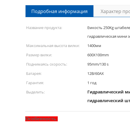
Подробная информация
Характер пр
Название продукта:
Емкость 250Kg штабеле
гидравлическая мини э
Максимальная высота вилки:
1400мм
Размер вилки:
600X100mm
Поднимаясь скорость:
95mm/130 s
Батарея:
12В/60АХ
Гарантия:
1 год
Гидравлический м
Выделить:
гидравлический шт
Особенность: