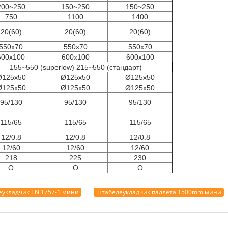
200~250
150~250
150~250
750
1100
1400
20(60)
20(60)
20(60)
550x70
550x70
550x70
600x100
600x100
600x100
155~550 (superlow) 215~550 (стандарт)
Ø125x50
Ø125x50
Ø125x50
Ø125x50
Ø125x50
Ø125x50
95/130
95/130
95/130
115/65
115/65
115/65
12/0.8
12/0.8
12/0.8
12/60
12/60
12/60
218
225
230
O
O
O
укладчик EN 1757-1 мини
штабелеукладчик паллета 1500mm мини