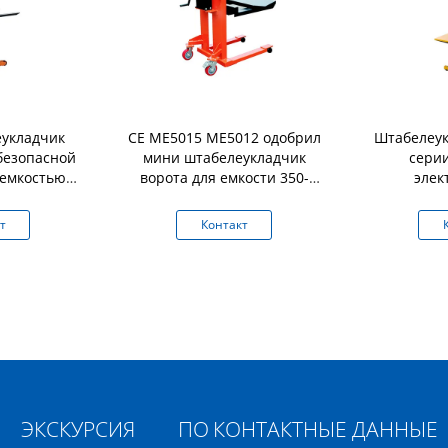
укладчик
CE ME5015 ME5012 одобрил
Штабелеук
 безопасной
мини штабелеукладчик
серии
 емкостью
ворота для емкости 350-
элек
g
500kg полиграфической
гидравличе
промышленности
400Kg
т
Контакт
ЭКСКУРСИЯ ПО
КОНТАКТНЫЕ ДАННЫЕ