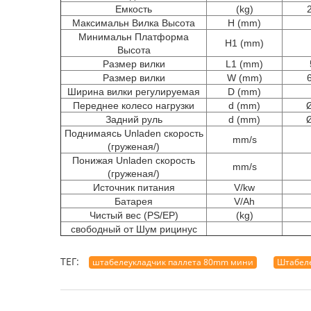
Емкость
(kg)
Максимальн Вилка Высота
H (mm)
Минимальн Платформа
H1 (mm)
Высота
Размер вилки
L1 (mm)
Размер вилки
W (mm)
Ширина вилки регулируемая
D (mm)
Переднее колесо нагрузки
d (mm)
Задний руль
d (mm)
Поднимаясь Unladen скорость
mm/s
(груженая/)
Понижая Unladen скорость
mm/s
(груженая/)
Источник питания
V/kw
Батарея
V/Ah
Чистый вес (PS/EP)
(kg)
свободный от Шум рицинус
ТЕГ:
штабелеукладчик паллета 80mm мини
Штабеле