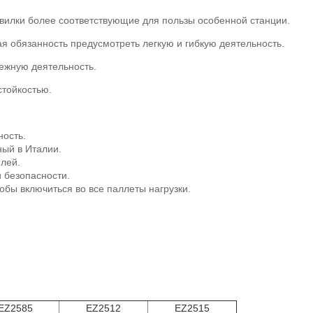
w вилки более соответствующие для пользы особенной станции.
я обязанность предусмотреть легкую и гибкую деятельность.
дежную деятельность.
стойкостью.
ность.
ый в Италии.
лей.
 безопасности.
обы включиться во все паллеты нагрузки.
EZ2585
EZ2512
EZ2515