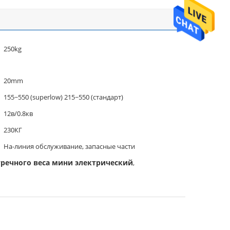
250kg
20mm
155~550 (superlow) 215~550 (стандарт)
12в/0.8кв
230КГ
На-линия обслуживание, запасные части
речного веса мини электрический
,