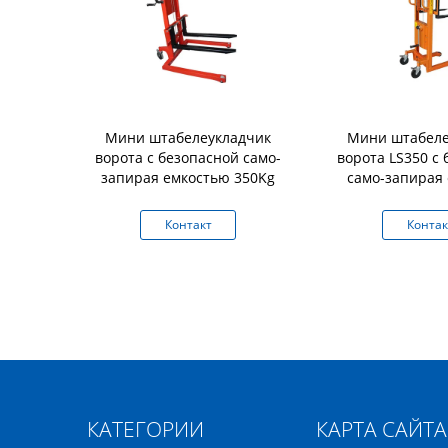
ик паллета
Мини штабелеукладчик
Мини штабеле
нности мини
ворота с безопасной само-
ворота LS350 с
остью 400kg
запирая емкостью 350Kg
само-запирая
рмы
350k
кт
Контакт
Контак
КАТЕГОРИИ
КАРТА САЙТА