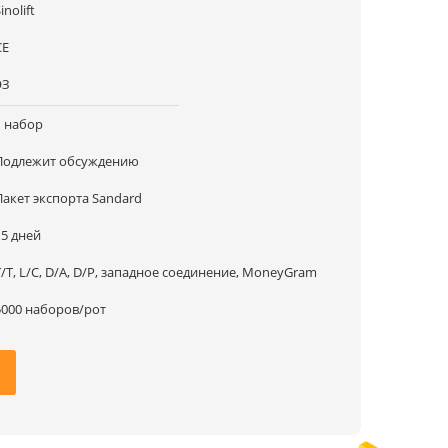
inolift
CE
ЭЗ
1 набор
Подлежит обсуждению
Пакет экспорта Sandard
15 дней
T/T, L/C, D/A, D/P, западное соединение, MoneyGram
5000 наборов/рот