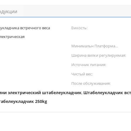
одукции
укладчика встречного веса
Емкость:
лектрическая
Минимальн Платформа
Высота:
Ширина вилки регулируемая:
Источник питания:
Чистый вес:
После обслуживания:
ини электрический штабелеукладчик
Штабелеукладчик вст
,
абелеукладчик 250kg