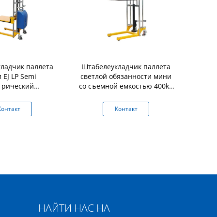
ладчик паллета
Штабелеукладчик паллета
Мини шта
 EJ LP Semi
светлой обязанности мини
ворота с б
трический
со съемной емкостью 400kg
запирая е
ский с емкостью
платформы
 платформы
Контакт
Контакт
К
НАЙТИ НАС НА